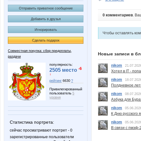
Отправить приватное сообщение
0 комментариев
. Ва
Добавить в друзья
Игнорировать
Чтобы оставлять ко
Сделать подарок
Совместная покупка: сбор предоплаты,
Новые записи в бл
раздачи
популярность:
nikom
21.07.202
-6
2505 место
Хотел в IT - поп
↓
nikom
18.07.202
рейтинг
6630
?
Полдневное лет
Привилегированный
пользователь
5
nikom
08.07.202
уровня
Азбука для Бура
nikom
05.06.202
К Дню русского 
Статистика портрета:
nikom
05.06.202
В связи с пмэф-
сейчас просматривают портрет - 0
зарегистрированные пользователи