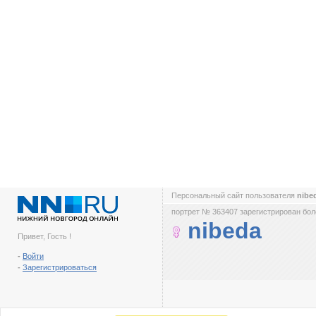
Персональный сайт пользователя
nibe
портрет № 363407 зарегистрирован боле
nibeda
Привет, Гость !
-
Войти
-
Зарегистрироваться