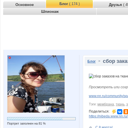
Блог
( 174 )
Основное
Друзья
( 4
Шпионаж
сбор зака
>
Блог
Просмотреть или сохр
www.nn.ru/community/sp/s
Тэги:
мембрана
,
ткань
,
Поделиться:
https://nibeda.www.nn.ru/
Портрет заполнен на 81 %
С 8 марта!