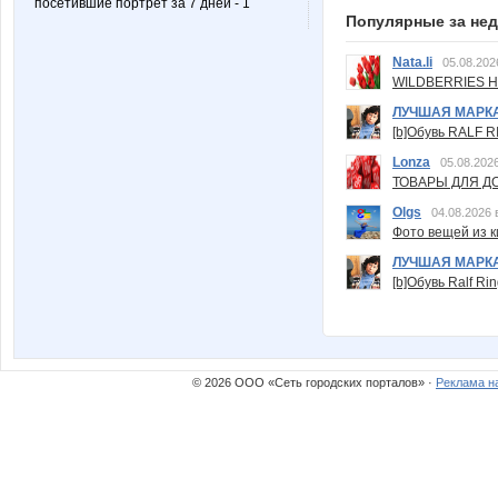
посетившие портрет за 7 дней - 1
Популярные за не
Nata.li
05.08.202
WILDBERRIES Н
ЛУЧШАЯ МАРК
[b]Обувь RALF RI
Lonza
05.08.2026
ТОВАРЫ ДЛЯ ДО
Olgs
04.08.2026 
Фото вещей из ки
ЛУЧШАЯ МАРК
[b]Обувь Ralf Ri
© 2026 ООО «Сеть городских порталов» ·
Реклама н