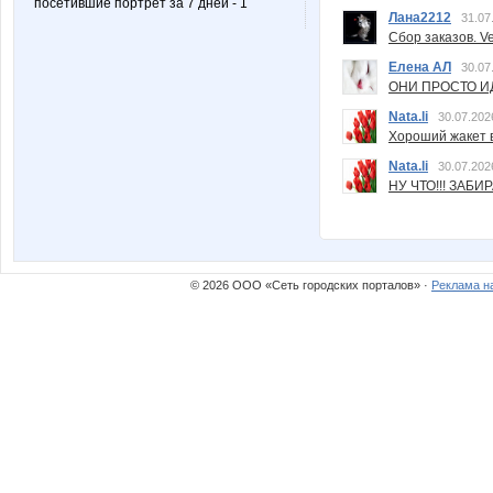
посетившие портрет за 7 дней - 1
Лана2212
31.07
Сбор заказов. Ve
Елена АЛ
30.07
ОНИ ПРОСТО ИД
Nata.li
30.07.202
Хороший жакет вс
Nata.li
30.07.202
НУ ЧТО!!! ЗАБИ
© 2026 ООО «Сеть городских порталов» ·
Реклама н