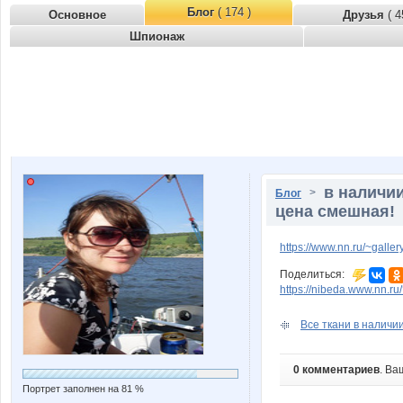
Блог
( 174 )
Основное
Друзья
( 4
Шпионаж
в наличии
>
Блог
цена смешная!
https://www.nn.ru/~gal
Поделиться:
https://nibeda.www.nn.r
Все ткани в наличии
0 комментариев
. Ва
Портрет заполнен на 81 %