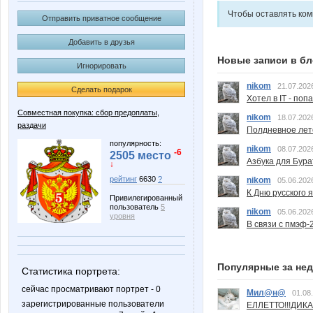
Чтобы оставлять ко
Отправить приватное сообщение
Добавить в друзья
Новые записи в бл
Игнорировать
nikom
21.07.202
Сделать подарок
Хотел в IT - поп
Совместная покупка: сбор предоплаты,
nikom
18.07.202
раздачи
Полдневное лет
популярность:
nikom
08.07.202
-6
2505 место
Азбука для Бура
↓
рейтинг
6630
?
nikom
05.06.202
К Дню русского 
Привилегированный
пользователь
5
nikom
05.06.202
уровня
В связи с пмэф-
Популярные за не
Статистика портрета:
сейчас просматривают портрет - 0
Мил@н@
01.08
зарегистрированные пользователи
ЕЛЛЕТТО!!!ДИК