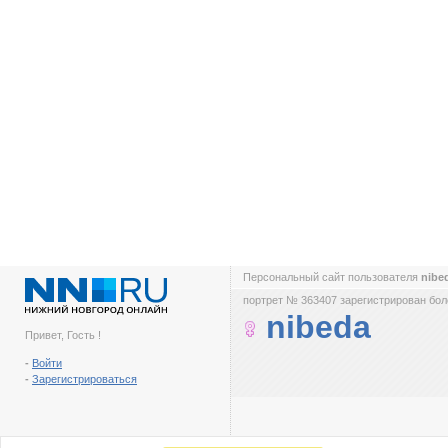
Персональный сайт пользователя
nibe
портрет № 363407 зарегистрирован боле
nibeda
Привет, Гость !
-
Войти
-
Зарегистрироваться